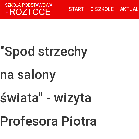
START
O SZKOLE
AKTUAL
"Spod strzechy
na salony
świata" - wizyta
Profesora Piotra