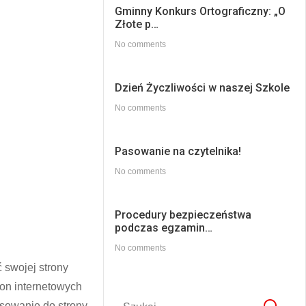
Gminny Konkurs Ortograficzny: „O
Złote p…
No comments
Dzień Życzliwości w naszej Szkole
No comments
Pasowanie na czytelnika!
No comments
Procedury bezpieczeństwa
podczas egzamin…
No comments
 swojej strony
ron internetowych
osowanie do strony