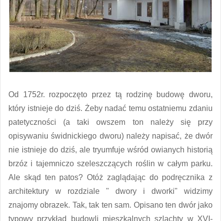
Od 1752r. rozpoczęto przez tą rodzinę budowę dworu,
który istnieje do dziś. Żeby nadać temu ostatniemu zdaniu
patetyczności (a taki owszem ton należy się przy
opisywaniu świdnickiego dworu) należy napisać, że dwór
nie istnieje do dziś, ale tryumfuje wśród owianych historią
brzóz i tajemniczo szeleszczących roślin w całym parku.
Ale skąd ten patos? Otóż zaglądając do podręcznika z
architektury w rozdziale " dwory i dworki" widzimy
znajomy obrazek. Tak, tak ten sam. Opisano ten dwór jako
typowy przykład budowli mieszkalnych szlachty w XVI-