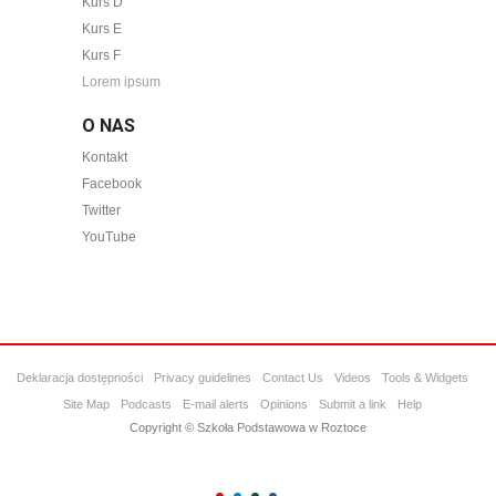
Kurs D
Kurs E
Kurs F
Lorem ipsum
O NAS
Kontakt
Facebook
Twitter
YouTube
Deklaracja dostępności
Privacy guidelines
Contact Us
Videos
Tools & Widgets
Site Map
Podcasts
E-mail alerts
Opinions
Submit a link
Help
Copyright © Szkoła Podstawowa w Roztoce