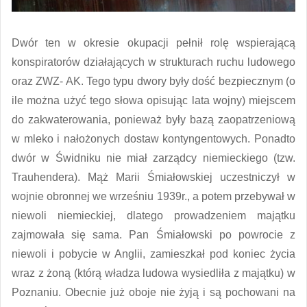
Dwór ten w okresie okupacji pełnił rolę wspierającą
konspiratorów działających w strukturach ruchu ludowego
oraz ZWZ- AK. Tego typu dwory były dość bezpiecznym (o
ile można użyć tego słowa opisując lata wojny) miejscem
do zakwaterowania, ponieważ były bazą zaopatrzeniową
w mleko i nałożonych dostaw kontyngentowych. Ponadto
dwór w Świdniku nie miał zarządcy niemieckiego (tzw.
Trauhendera). Mąż Marii Śmiałowskiej uczestniczył w
wojnie obronnej we wrześniu 1939r., a potem przebywał w
niewoli niemieckiej, dlatego prowadzeniem majątku
zajmowała się sama. Pan Śmiałowski po powrocie z
niewoli i pobycie w Anglii, zamieszkał pod koniec życia
wraz z żoną (którą władza ludowa wysiedliła z majątku) w
Poznaniu. Obecnie już oboje nie żyją i są pochowani na