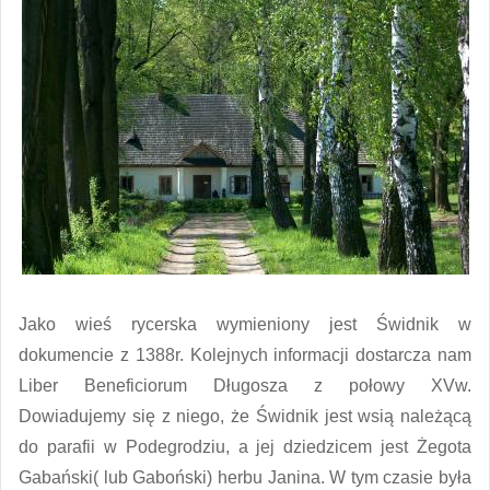
Jako wieś rycerska wymieniony jest Świdnik w
dokumencie z 1388r. Kolejnych informacji dostarcza nam
Liber Beneficiorum Długosza z połowy XVw.
Dowiadujemy się z niego, że Świdnik jest wsią należącą
do parafii w Podegrodziu, a jej dziedzicem jest Żegota
Gabański( lub Gaboński) herbu Janina. W tym czasie była