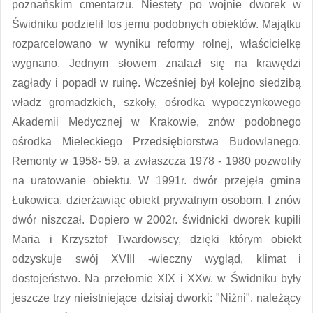
poznańskim cmentarzu. Niestety po wojnie dworek w
Świdniku podzielił los jemu podobnych obiektów. Majątku
rozparcelowano w wyniku reformy rolnej, właścicielkę
wygnano. Jednym słowem znalazł się na krawędzi
zagłady i popadł w ruinę. Wcześniej był kolejno siedzibą
władz gromadzkich, szkoły, ośrodka wypoczynkowego
Akademii Medycznej w Krakowie, znów podobnego
ośrodka Mieleckiego Przedsiębiorstwa Budowlanego.
Remonty w 1958- 59, a zwłaszcza 1978 - 1980 pozwoliły
na uratowanie obiektu. W 1991r. dwór przejęła gmina
Łukowica, dzierżawiąc obiekt prywatnym osobom. I znów
dwór niszczał. Dopiero w 2002r. świdnicki dworek kupili
Maria i Krzysztof Twardowscy, dzięki którym obiekt
odzyskuje swój XVIII -wieczny wygląd, klimat i
dostojeństwo. Na przełomie XIX i XXw. w Świdniku były
jeszcze trzy nieistniejące dzisiaj dworki: "Niżni", należący