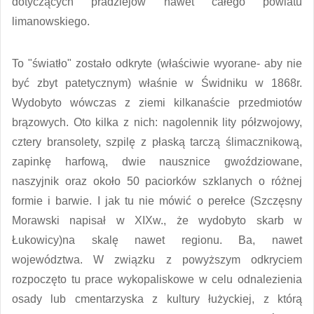
dotyczących pradziejów nawet całego powiatu
limanowskiego.
To "światło" zostało odkryte (właściwie wyorane- aby nie
być zbyt patetycznym) właśnie w Świdniku w 1868r.
Wydobyto wówczas z ziemi kilkanaście przedmiotów
brązowych. Oto kilka z nich: nagolennik lity półzwojowy,
cztery bransolety, szpilę z płaską tarczą ślimacznikową,
zapinkę harfową, dwie nausznice gwoździowane,
naszyjnik oraz około 50 paciorków szklanych o różnej
formie i barwie. I jak tu nie mówić o perełce (Szczęsny
Morawski napisał w XIXw., że wydobyto skarb w
Łukowicy)na skalę nawet regionu. Ba, nawet
województwa. W związku z powyższym odkryciem
rozpoczęto tu prace wykopaliskowe w celu odnalezienia
osady lub cmentarzyska z kultury łużyckiej, z którą