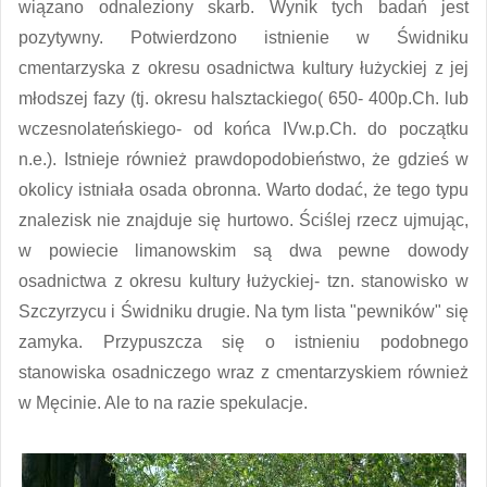
wiązano odnaleziony skarb. Wynik tych badań jest
pozytywny. Potwierdzono istnienie w Świdniku
cmentarzyska z okresu osadnictwa kultury łużyckiej z jej
młodszej fazy (tj. okresu halsztackiego( 650- 400p.Ch. lub
wczesnolateńskiego- od końca IVw.p.Ch. do początku
n.e.). Istnieje również prawdopodobieństwo, że gdzieś w
okolicy istniała osada obronna. Warto dodać, że tego typu
znalezisk nie znajduje się hurtowo. Ściślej rzecz ujmując,
w powiecie limanowskim są dwa pewne dowody
osadnictwa z okresu kultury łużyckiej- tzn. stanowisko w
Szczyrzycu i Świdniku drugie. Na tym lista "pewników" się
zamyka. Przypuszcza się o istnieniu podobnego
stanowiska osadniczego wraz z cmentarzyskiem również
w Męcinie. Ale to na razie spekulacje.