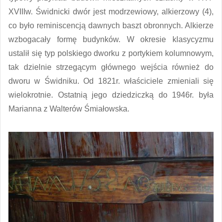
XVIIIw. Świdnicki dwór jest modrzewiowy, alkierzowy (4),
co było reminiscencją dawnych baszt obronnych. Alkierze
wzbogacały formę budynków. W okresie klasycyzmu
ustalił się typ polskiego dworku z portykiem kolumnowym,
tak dzielnie strzegącym głównego wejścia również do
dworu w Świdniku. Od 1821r. właściciele zmieniali się
wielokrotnie. Ostatnią jego dziedziczką do 1946r. była
Marianna z Walterów Śmiałowska.