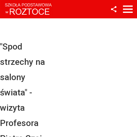
Facebook
Twitter
YouTube
"Spod
Instagram
strzechy na
LinkedIn
salony
świata" -
wizyta
Profesora