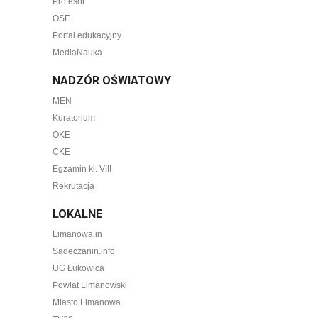
Profesor
OSE
Portal edukacyjny
MediaNauka
NADZÓR OŚWIATOWY
MEN
Kuratorium
OKE
CKE
Egzamin kl. VIII
Rekrutacja
LOKALNE
Limanowa.in
Sądeczanin.info
UG Łukowica
Powiat Limanowski
Miasto Limanowa