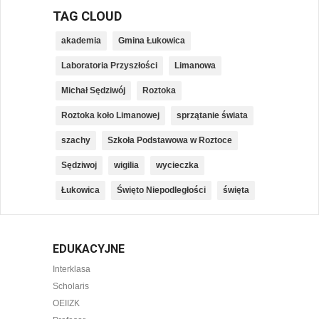
TAG CLOUD
akademia
Gmina Łukowica
Laboratoria Przyszłości
Limanowa
Michał Sędziwój
Roztoka
Roztoka koło Limanowej
sprzątanie świata
szachy
Szkoła Podstawowa w Roztoce
Sędziwoj
wigilia
wycieczka
Łukowica
Święto Niepodległości
święta
EDUKACYJNE
Interklasa
Scholaris
OEIIZK