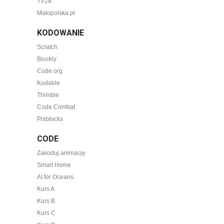
TV28
Małopolska.pl
KODOWANIE
Scratch
Blockly
Code.org
Kodable
Thimble
Code Combat
Pixblocks
CODE
Zakoduj animację
Smart Home
AI for Oceans
Kurs A
Kurs B
Kurs C