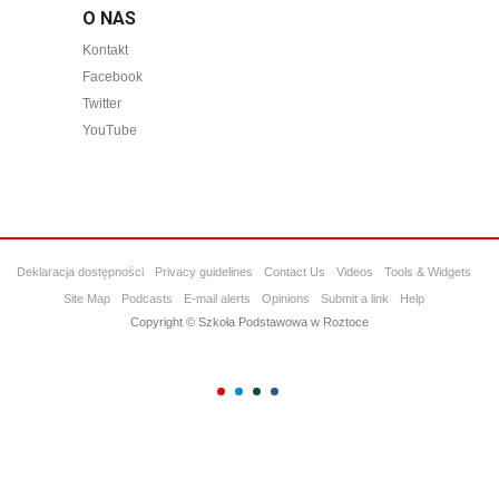
O NAS
Kontakt
Facebook
Twitter
YouTube
Deklaracja dostępności
Privacy guidelines
Contact Us
Videos
Tools & Widgets
Site Map
Podcasts
E-mail alerts
Opinions
Submit a link
Help
Copyright © Szkoła Podstawowa w Roztoce