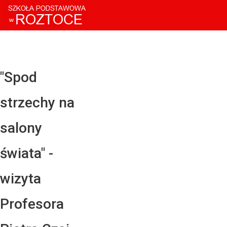
Facebook
Twitter
YouTube
"Spod
Instagram
strzechy na
LinkedIn
salony
świata" -
wizyta
Profesora