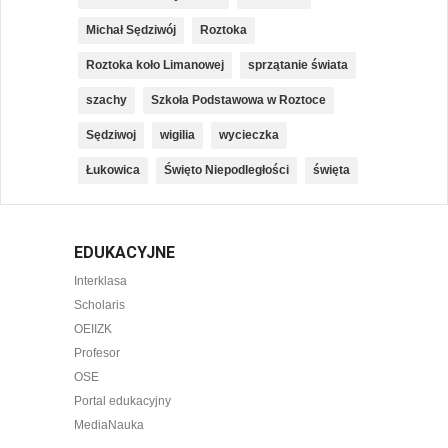
Michał Sędziwój
Roztoka
Roztoka koło Limanowej
sprzątanie świata
szachy
Szkoła Podstawowa w Roztoce
Sędziwoj
wigilia
wycieczka
Łukowica
Święto Niepodległości
święta
EDUKACYJNE
Interklasa
Scholaris
OEIIZK
Profesor
OSE
Portal edukacyjny
MediaNauka