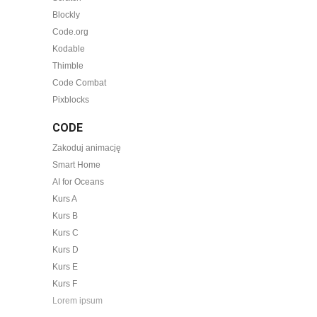
Blockly
Code.org
Kodable
Thimble
Code Combat
Pixblocks
CODE
Zakoduj animację
Smart Home
AI for Oceans
Kurs A
Kurs B
Kurs C
Kurs D
Kurs E
Kurs F
Lorem ipsum