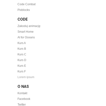
Code Combat
Pixblocks
CODE
Zakoduj animację
Smart Home
AI for Oceans
Kurs A
Kurs B
Kurs C
Kurs D
Kurs E
Kurs F
Lorem ipsum
O NAS
Kontakt
Facebook
Twitter