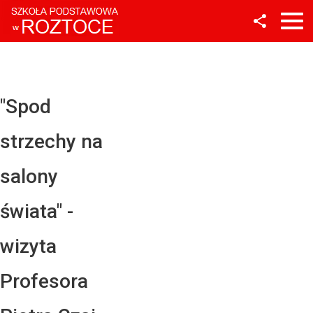
Facebook
Twitter
YouTube
"Spod
Instagram
strzechy na
LinkedIn
salony
świata" -
wizyta
Profesora