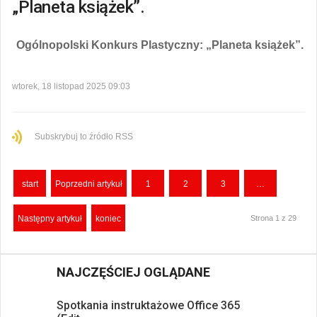
„Planeta książek”.
Ogólnopolski Konkurs Plastyczny: „Planeta książek”.
wtorek, 18 listopad 2025 09:03
Subskrybuj to źródło RSS
start
Poprzedni artykuł
1
2
3
…
Następny artykuł
koniec
Strona 1 z 29
NAJCZĘŚCIEJ OGLĄDANE
Spotkania instruktażowe Office 365