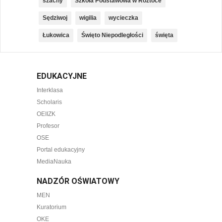
szachy
Szkoła Podstawowa w Roztoce
Sędziwoj
wigilia
wycieczka
Łukowica
Święto Niepodległości
święta
EDUKACYJNE
Interklasa
Scholaris
OEIIZK
Profesor
OSE
Portal edukacyjny
MediaNauka
NADZÓR OŚWIATOWY
MEN
Kuratorium
OKE