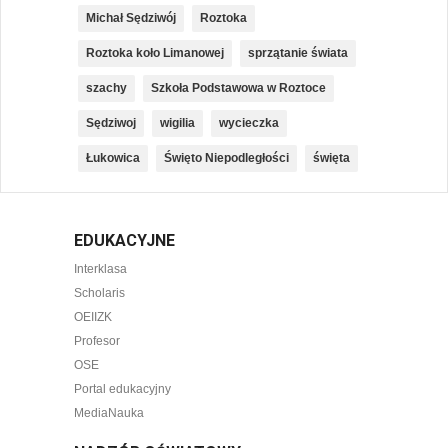
Michał Sędziwój
Roztoka
Roztoka koło Limanowej
sprzątanie świata
szachy
Szkoła Podstawowa w Roztoce
Sędziwoj
wigilia
wycieczka
Łukowica
Święto Niepodległości
święta
EDUKACYJNE
Interklasa
Scholaris
OEIIZK
Profesor
OSE
Portal edukacyjny
MediaNauka