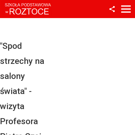
Facebook
Twitter
YouTube
"Spod
Instagram
strzechy na
LinkedIn
salony
świata" -
wizyta
Profesora