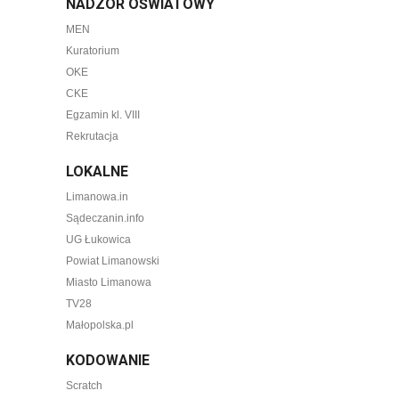
NADZÓR OŚWIATOWY
MEN
Kuratorium
OKE
CKE
Egzamin kl. VIII
Rekrutacja
LOKALNE
Limanowa.in
Sądeczanin.info
UG Łukowica
Powiat Limanowski
Miasto Limanowa
TV28
Małopolska.pl
KODOWANIE
Scratch