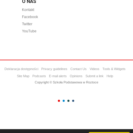
O NAS
Kontakt
Facebook
Twitter
YouTube
Deklaracja dostępności
Privacy guidelines
Contact Us
Videos
Tools & Widgets
Site Map
Podcasts
E-mail alerts
Opinions
Submit a link
Help
Copyright © Szkoła Podstawowa w Roztoce