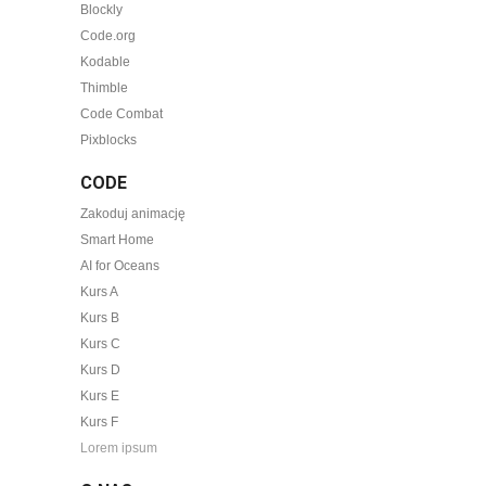
Blockly
Code.org
Kodable
Thimble
Code Combat
Pixblocks
CODE
Zakoduj animację
Smart Home
AI for Oceans
Kurs A
Kurs B
Kurs C
Kurs D
Kurs E
Kurs F
Lorem ipsum