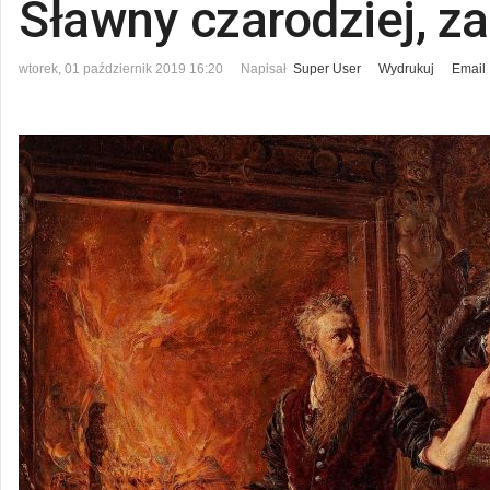
Sławny czarodziej, 
wtorek, 01 październik 2019 16:20
Napisał
Super User
Wydrukuj
Email