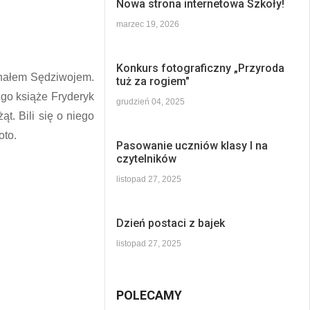
Nowa strona internetowa Szkoły!
marzec 19, 2026
Konkurs fotograficzny „Przyroda
chałem Sędziwojem.
tuż za rogiem"
 go książe Fryderyk
grudzień 04, 2025
t. Bili się o niego
oto.
Pasowanie uczniów klasy I na
czytelników
listopad 27, 2025
Dzień postaci z bajek
listopad 27, 2025
POLECAMY