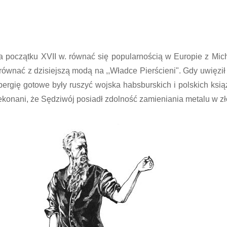
 początku XVII w. równać się popularnością w Europie z Mi
wnać z dzisiejszą modą na ,,Władce Pierścieni". Gdy uwięził
bergię gotowe były ruszyć wojska habsburskich i polskich książą
ekonani, że Sędziwój posiadł zdolność zamieniania metalu w zł