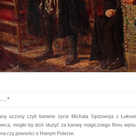
..."
any uczony czyli barwne życie Michała Sędziwoja z Łukowi
wca, mogło by dziś służyć za kanwę magicznego filmu wpisu
ena czy powieści o Harrym Poterze.