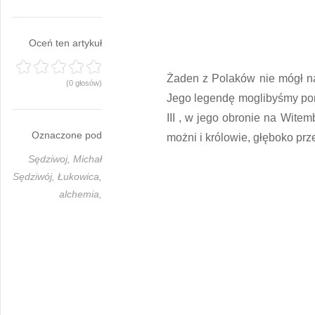
Oceń ten artykuł
Żaden z Polaków nie mógł na
(0 głosów)
Jego legendę moglibyśmy poró
III , w jego obronie na Witem
Oznaczone pod
możni i królowie, głęboko prz
Sędziwoj,
Michał
Sędziwój,
Łukowica,
alchemia,