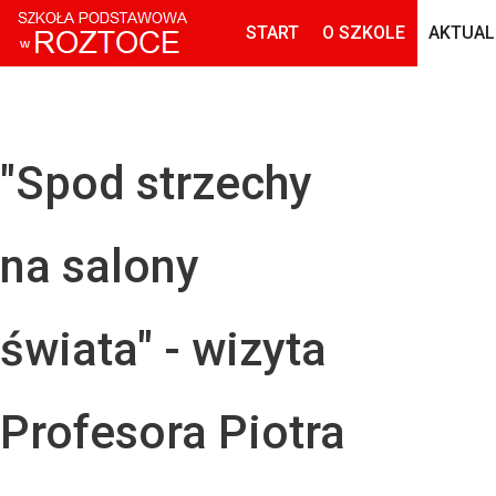
START
O SZKOLE
AKTUAL
"Spod strzechy
na salony
świata" - wizyta
Profesora Piotra