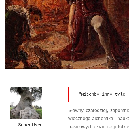
"Niechby inny tyle 
Sławny czarodziej, zapomni
wiecznego alchemika i nauko
Super User
baśniowych ekranizacji Tolki