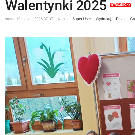
Walentynki 2025
WYRÓŻNIONY
środa, 19 marzec 2025 07:37
Napisał
Super User
Wydrukuj
Email
Ga