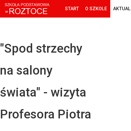
START
O SZKOLE
AKTUAL
"Spod strzechy
na salony
świata" - wizyta
Profesora Piotra