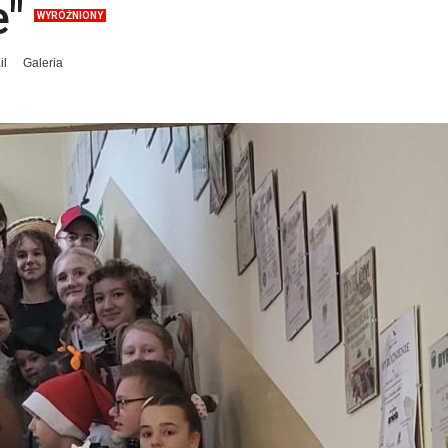
e"
WYRÓŻNIONY
il
Galeria