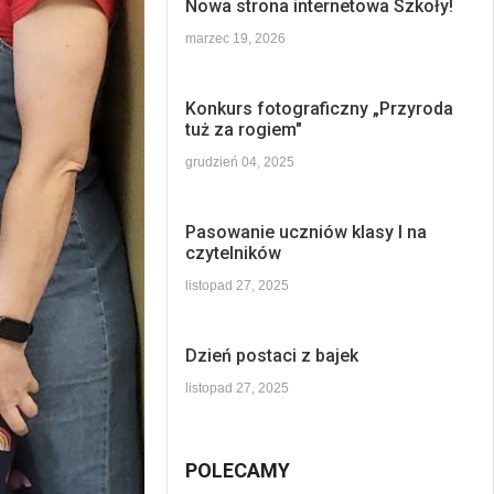
Nowa strona internetowa Szkoły!
marzec 19, 2026
Konkurs fotograficzny „Przyroda
tuż za rogiem"
grudzień 04, 2025
Pasowanie uczniów klasy I na
czytelników
listopad 27, 2025
Dzień postaci z bajek
listopad 27, 2025
POLECAMY