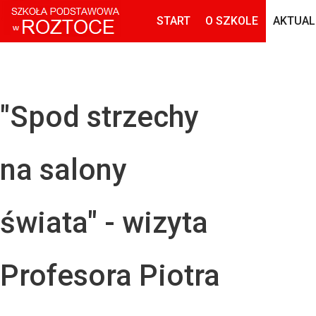
START
O SZKOLE
AKTUAL
"Spod strzechy
na salony
świata" - wizyta
Profesora Piotra