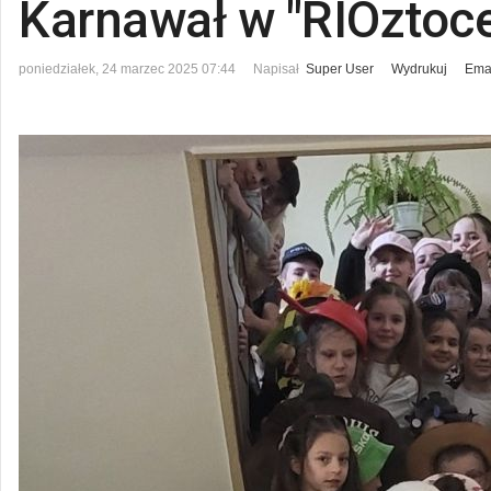
Karnawał w "RIOztoc
poniedziałek, 24 marzec 2025 07:44
Napisał
Super User
Wydrukuj
Ema