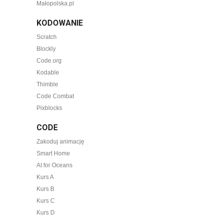
Małopolska.pl
KODOWANIE
Scratch
Blockly
Code.org
Kodable
Thimble
Code Combat
Pixblocks
CODE
Zakoduj animację
Smart Home
AI for Oceans
Kurs A
Kurs B
Kurs C
Kurs D