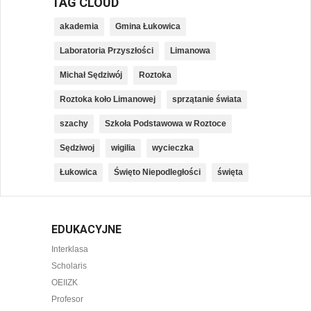
TAG CLOUD
akademia
Gmina Łukowica
Laboratoria Przyszłości
Limanowa
Michał Sędziwój
Roztoka
Roztoka koło Limanowej
sprzątanie świata
szachy
Szkoła Podstawowa w Roztoce
Sędziwoj
wigilia
wycieczka
Łukowica
Święto Niepodległości
święta
EDUKACYJNE
Interklasa
Scholaris
OEIIZK
Profesor