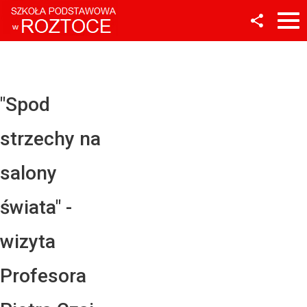
Facebook
Twitter
YouTube
"Spod
Instagram
strzechy na
LinkedIn
salony
świata" -
wizyta
Profesora