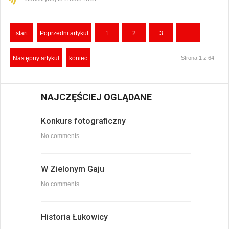
start
Poprzedni artykuł
1
2
3
…
Następny artykuł
koniec
Strona 1 z 64
NAJCZĘŚCIEJ OGLĄDANE
Konkurs fotograficzny
No comments
W Zielonym Gaju
No comments
Historia Łukowicy