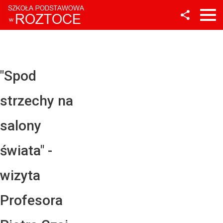
Facebook
Twitter
YouTube
"Spod
Instagram
strzechy na
LinkedIn
salony
świata" -
wizyta
Profesora