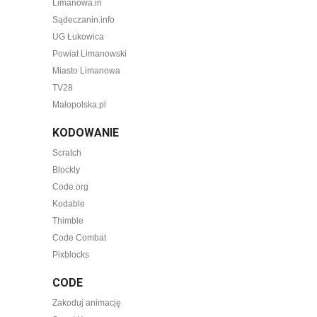
Limanowa.in
Sądeczanin.info
UG Łukowica
Powiat Limanowski
Miasto Limanowa
TV28
Małopolska.pl
KODOWANIE
Scratch
Blockly
Code.org
Kodable
Thimble
Code Combat
Pixblocks
CODE
Zakoduj animację