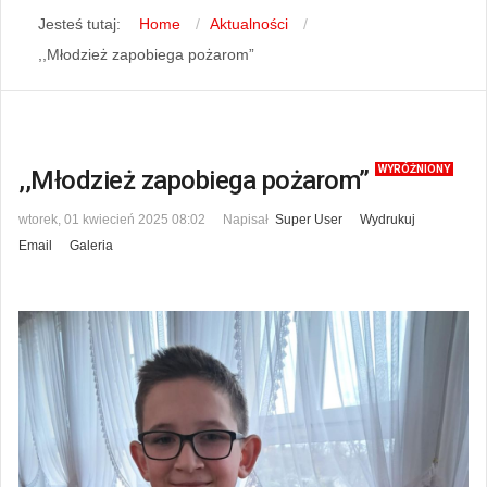
Jesteś tutaj:
Home
Aktualności
,,Młodzież zapobiega pożarom”
WYRÓŻNIONY
,,Młodzież zapobiega pożarom”
wtorek, 01 kwiecień 2025 08:02
Napisał
Super User
Wydrukuj
Email
Galeria