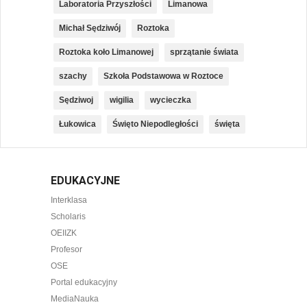
Laboratoria Przyszłości
Limanowa
Michał Sędziwój
Roztoka
Roztoka koło Limanowej
sprzątanie świata
szachy
Szkoła Podstawowa w Roztoce
Sędziwoj
wigilia
wycieczka
Łukowica
Święto Niepodległości
święta
EDUKACYJNE
Interklasa
Scholaris
OEIIZK
Profesor
OSE
Portal edukacyjny
MediaNauka