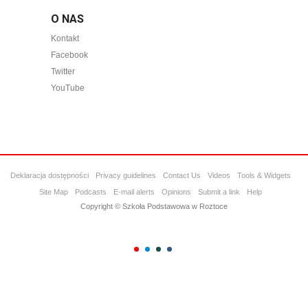
O NAS
Kontakt
Facebook
Twitter
YouTube
Deklaracja dostępności
Privacy guidelines
Contact Us
Videos
Tools & Widgets
Site Map
Podcasts
E-mail alerts
Opinions
Submit a link
Help
Copyright © Szkoła Podstawowa w Roztoce