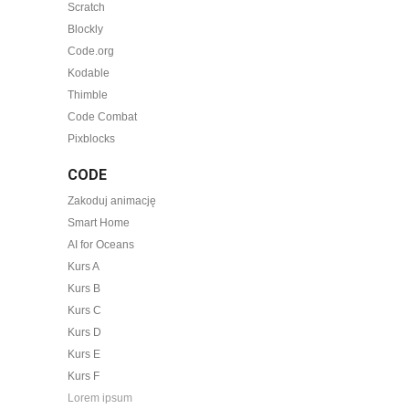
Scratch
Blockly
Code.org
Kodable
Thimble
Code Combat
Pixblocks
CODE
Zakoduj animację
Smart Home
AI for Oceans
Kurs A
Kurs B
Kurs C
Kurs D
Kurs E
Kurs F
Lorem ipsum