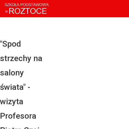
Facebo
Twitter
YouTub
"Spod
Instagr
strzechy na
LinkedI
salony
świata" -
wizyta
Profesora