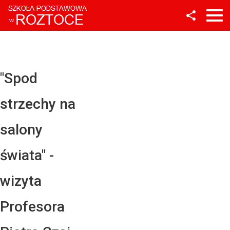
Facebook
Twitter
YouTube
"Spod
Instagram
strzechy na
LinkedIn
salony
świata" -
wizyta
Profesora