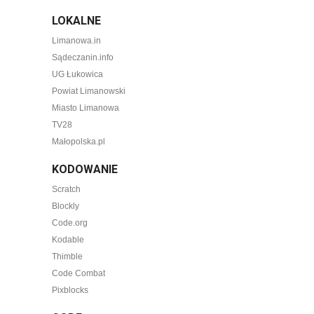
LOKALNE
Limanowa.in
Sądeczanin.info
UG Łukowica
Powiat Limanowski
Miasto Limanowa
TV28
Małopolska.pl
KODOWANIE
Scratch
Blockly
Code.org
Kodable
Thimble
Code Combat
Pixblocks