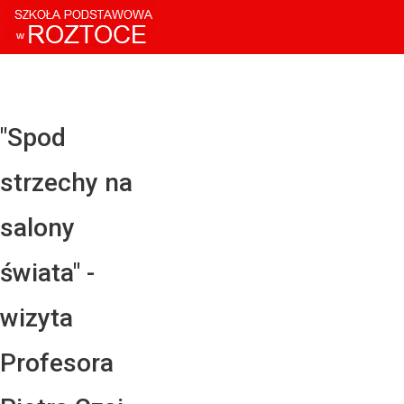
Facebo
Twitter
YouTub
"Spod
Instagr
strzechy na
LinkedI
salony
świata" -
wizyta
Profesora