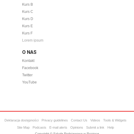
Kurs B
Kurs C
Kurs D
Kurs E
Kurs F
Lorem ipsum
O NAS
Kontakt
Facebook
Twitter
YouTube
Deklaracja dostępności
Privacy guidelines
Contact Us
Videos
Tools & Widgets
Site Map
Podcasts
E-mail alerts
Opinions
Submit a link
Help
Copyright © Szkoła Podstawowa w Roztoce