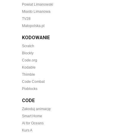
Powiat Limanowski
Miasto Limanowa
TV28
Małopolska.pl
KODOWANIE
Scratch
Blockly
Code.org
Kodable
Thimble
Code Combat
Pixblocks
CODE
Zakoduj animację
Smart Home
AI for Oceans
Kurs A