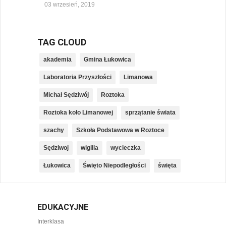
03 wrzesień, 2019
TAG CLOUD
akademia
Gmina Łukowica
Laboratoria Przyszłości
Limanowa
Michał Sędziwój
Roztoka
Roztoka koło Limanowej
sprzątanie świata
szachy
Szkoła Podstawowa w Roztoce
Sędziwoj
wigilia
wycieczka
Łukowica
Święto Niepodległości
święta
EDUKACYJNE
Interklasa