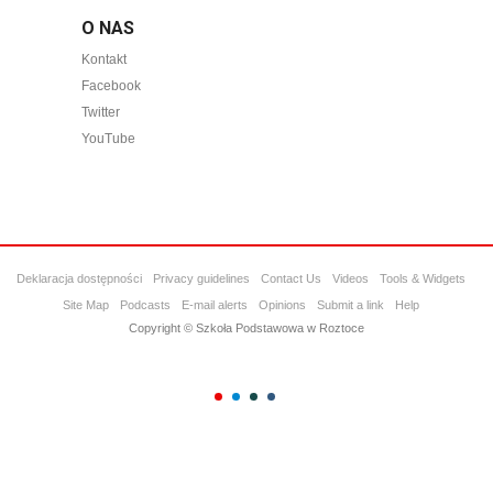
O NAS
Kontakt
Facebook
Twitter
YouTube
Deklaracja dostępności
Privacy guidelines
Contact Us
Videos
Tools & Widgets
Site Map
Podcasts
E-mail alerts
Opinions
Submit a link
Help
Copyright © Szkoła Podstawowa w Roztoce