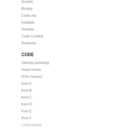
Scratch
Blockly
Code.org
Kodable
Thimble
Code Combat
Pixblocks
CODE
Zakoduj animację
Smart Home
AI for Oceans
Kurs A
Kurs B
Kurs C
Kurs D
Kurs E
Kurs F
Lorem ipsum