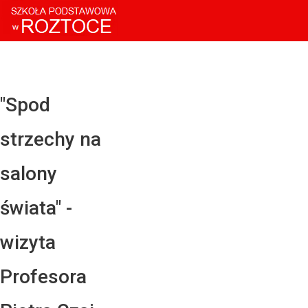
Facebo
Twitter
YouTub
"Spod
Instagr
strzechy na
LinkedI
salony
świata" -
wizyta
Profesora