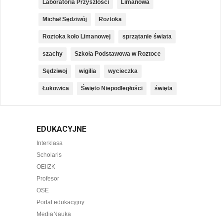
Laboratoria Przyszłości
Limanowa
Michał Sędziwój
Roztoka
Roztoka koło Limanowej
sprzątanie świata
szachy
Szkoła Podstawowa w Roztoce
Sędziwoj
wigilia
wycieczka
Łukowica
Święto Niepodległości
święta
EDUKACYJNE
Interklasa
Scholaris
OEIIZK
Profesor
OSE
Portal edukacyjny
MediaNauka