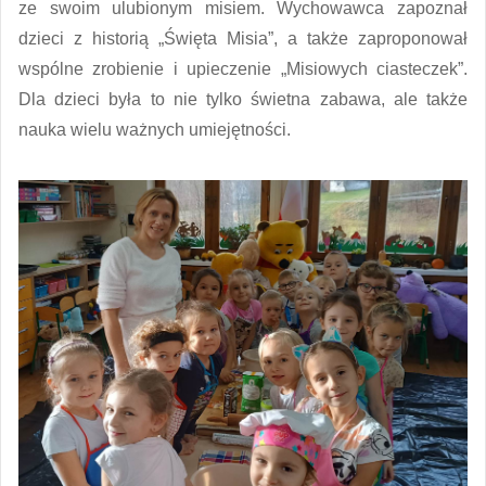
ze swoim ulubionym misiem. Wychowawca zapoznał
dzieci z historią „Święta Misia”, a także zaproponował
wspólne zrobienie i upieczenie „Misiowych ciasteczek”.
Dla dzieci była to nie tylko świetna zabawa, ale także
nauka wielu ważnych umiejętności.