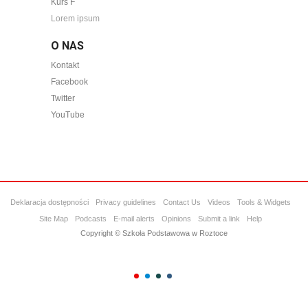
Kurs F
Lorem ipsum
O NAS
Kontakt
Facebook
Twitter
YouTube
Deklaracja dostępności
Privacy guidelines
Contact Us
Videos
Tools & Widgets
Site Map
Podcasts
E-mail alerts
Opinions
Submit a link
Help
Copyright © Szkoła Podstawowa w Roztoce