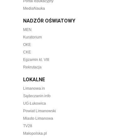
Portal edukacyjny
MediaNauka
NADZÓR OŚWIATOWY
MEN
Kuratorium
OKE
CKE
Egzamin kl. VIII
Rekrutacja
LOKALNE
Limanowa.in
Sądeczanin.info
UG Łukowica
Powiat Limanowski
Miasto Limanowa
TV28
Małopolska.pl