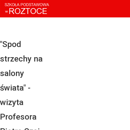
Facebo
Twitter
YouTub
"Spod
Instagr
strzechy na
LinkedI
salony
świata" -
wizyta
Profesora