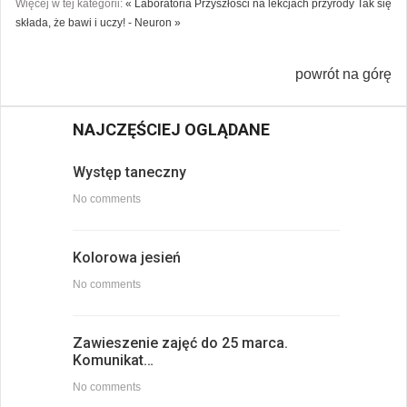
Więcej w tej kategorii:
« Laboratoria Przyszłości na lekcjach przyrody
Tak się
składa, że bawi i uczy! - Neuron »
powrót na górę
NAJCZĘŚCIEJ OGLĄDANE
Występ taneczny
No comments
Kolorowa jesień
No comments
Zawieszenie zajęć do 25 marca.
Komunikat…
No comments