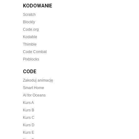
KODOWANIE
Scratch
Blockly
Code.org
Kodable
Thimble
Code Combat
Pixblocks
CODE
Zakoduj animację
Smart Home
AI for Oceans
Kurs A
Kurs B
Kurs C
Kurs D
Kurs E