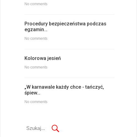
No comments
Procedury bezpieczeństwa podczas
egzamin…
No comments
Kolorowa jesień
No comments
„W karnawale każdy chce - tańczyć,
śpiew…
No comments