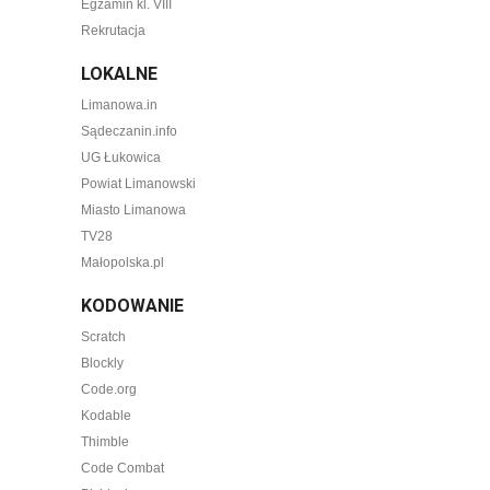
Egzamin kl. VIII
Rekrutacja
LOKALNE
Limanowa.in
Sądeczanin.info
UG Łukowica
Powiat Limanowski
Miasto Limanowa
TV28
Małopolska.pl
KODOWANIE
Scratch
Blockly
Code.org
Kodable
Thimble
Code Combat