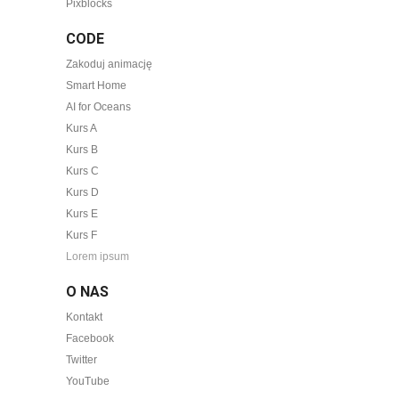
Pixblocks
CODE
Zakoduj animację
Smart Home
AI for Oceans
Kurs A
Kurs B
Kurs C
Kurs D
Kurs E
Kurs F
Lorem ipsum
O NAS
Kontakt
Facebook
Twitter
YouTube