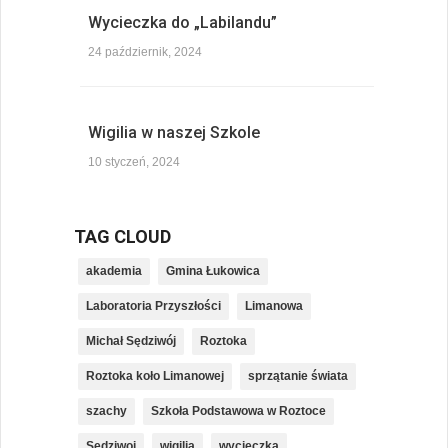
Wycieczka do „Labilandu”
24 październik, 2024
Wigilia w naszej Szkole
10 styczeń, 2024
TAG CLOUD
akademia
Gmina Łukowica
Laboratoria Przyszłości
Limanowa
Michał Sędziwój
Roztoka
Roztoka koło Limanowej
sprzątanie świata
szachy
Szkoła Podstawowa w Roztoce
Sędziwoj
wigilia
wycieczka