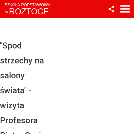
Facebook
Twitter
YouTube
"Spod
Instagram
strzechy na
LinkedIn
salony
świata" -
wizyta
Profesora