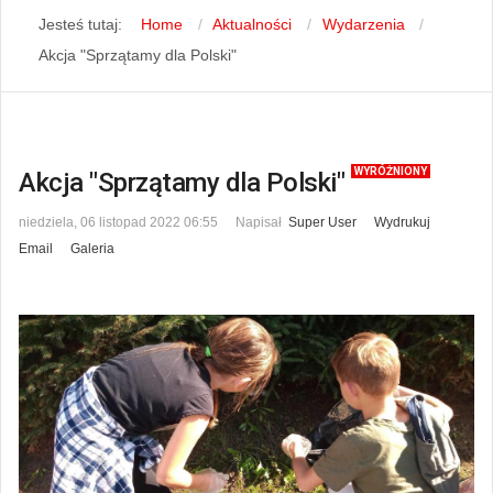
Jesteś tutaj:
Home
Aktualności
Wydarzenia
Akcja "Sprzątamy dla Polski"
WYRÓŻNIONY
Akcja "Sprzątamy dla Polski"
niedziela, 06 listopad 2022 06:55
Napisał
Super User
Wydrukuj
Email
Galeria