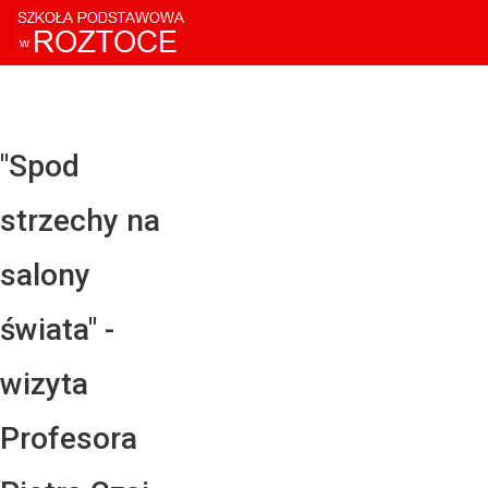
Facebo
Twitter
YouTub
"Spod
Instagr
strzechy na
LinkedI
salony
świata" -
wizyta
Profesora