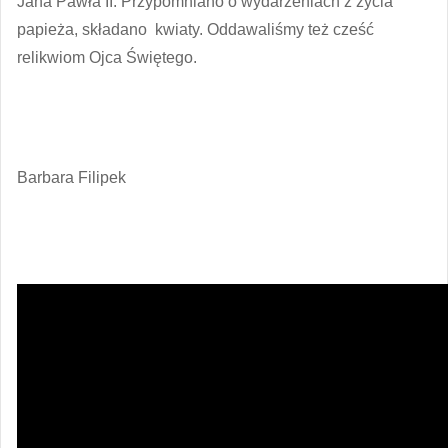
Jana Pawła II. Przypomniano o wydarzeniach z życia
papieża, składano kwiaty. Oddawaliśmy też cześć
relikwiom Ojca Świętego.
Barbara Filipek