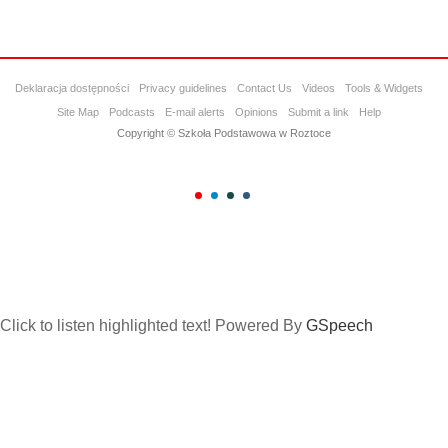
Deklaracja dostępności
Privacy guidelines
Contact Us
Videos
Tools & Widgets
Site Map
Podcasts
E-mail alerts
Opinions
Submit a link
Help
Copyright © Szkoła Podstawowa w Roztoce
Click to listen highlighted text!
Powered By
GSpeech