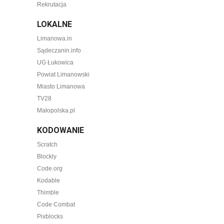
Rekrutacja
LOKALNE
Limanowa.in
Sądeczanin.info
UG Łukowica
Powiat Limanowski
Miasto Limanowa
TV28
Małopolska.pl
KODOWANIE
Scratch
Blockly
Code.org
Kodable
Thimble
Code Combat
Pixblocks