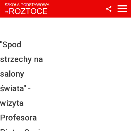
Facebook
Twitter
YouTube
"Spod
Instagram
strzechy na
LinkedIn
salony
świata" -
wizyta
Profesora