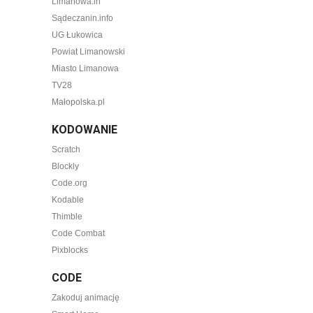
Limanowa.in
Sądeczanin.info
UG Łukowica
Powiat Limanowski
Miasto Limanowa
TV28
Małopolska.pl
KODOWANIE
Scratch
Blockly
Code.org
Kodable
Thimble
Code Combat
Pixblocks
CODE
Zakoduj animację