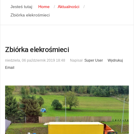
Jesteś tutaj:
Home
Aktualności
Zbiórka elekrośmieci
Zbiórka elekrośmieci
niedziela, 06 październik 2019 18:48
Napisał
Super User
Wydrukuj
Email