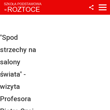
Facebook
Twitter
YouTube
"Spod
Instagram
strzechy na
LinkedIn
salony
świata" -
wizyta
Profesora