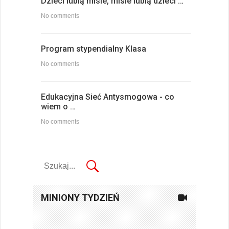
Dzieci lubią misie, misie lubią dzieci …
No comments
Program stypendialny Klasa
No comments
Edukacyjna Sieć Antysmogowa - co
wiem o …
No comments
MINIONY TYDZIEŃ