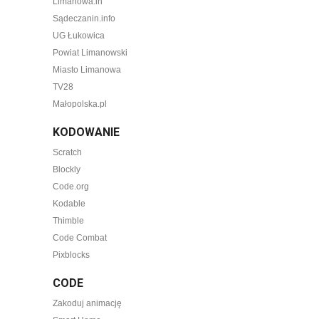
Limanowa.in
Sądeczanin.info
UG Łukowica
Powiat Limanowski
Miasto Limanowa
TV28
Małopolska.pl
KODOWANIE
Scratch
Blockly
Code.org
Kodable
Thimble
Code Combat
Pixblocks
CODE
Zakoduj animację