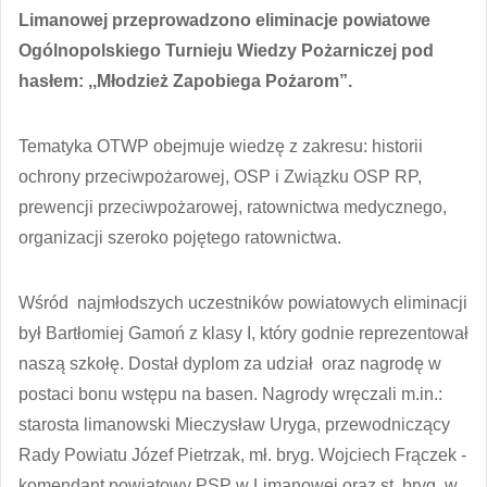
Limanowej przeprowadzono eliminacje powiatowe
Ogólnopolskiego Turnieju Wiedzy Pożarniczej pod
hasłem: ,,Młodzież Zapobiega Pożarom”.
Tematyka OTWP obejmuje wiedzę z zakresu: historii
ochrony przeciwpożarowej, OSP i Związku OSP RP,
prewencji przeciwpożarowej, ratownictwa medycznego,
organizacji szeroko pojętego ratownictwa.
Wśród najmłodszych uczestników powiatowych eliminacji
był Bartłomiej Gamoń z klasy I, który godnie reprezentował
naszą szkołę. Dostał dyplom za udział oraz nagrodę w
postaci bonu wstępu na basen. Nagrody wręczali m.in.:
starosta limanowski Mieczysław Uryga, przewodniczący
Rady Powiatu Józef Pietrzak, mł. bryg. Wojciech Frączek -
komendant powiatowy PSP w Limanowej oraz st. bryg. w