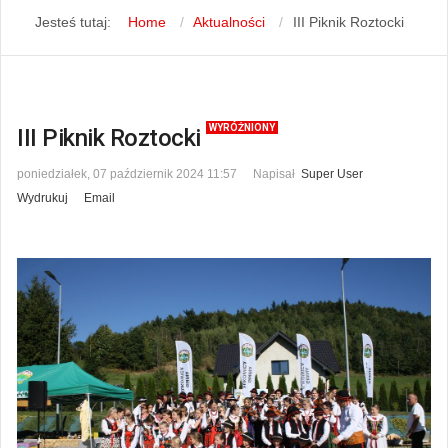
Jesteś tutaj:
Home
Aktualności
III Piknik Roztocki
WYRÓŻNIONY
III Piknik Roztocki
poniedziałek, 07 październik 2024 11:57
Napisał
Super User
Wydrukuj
Email