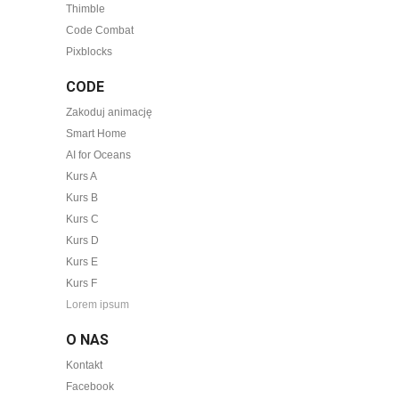
Thimble
Code Combat
Pixblocks
CODE
Zakoduj animację
Smart Home
AI for Oceans
Kurs A
Kurs B
Kurs C
Kurs D
Kurs E
Kurs F
Lorem ipsum
O NAS
Kontakt
Facebook