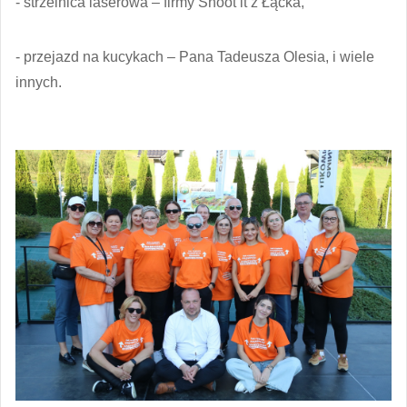
- strzelnica laserowa – firmy Shoot it z Łącka,
- przejazd na kucykach – Pana Tadeusza Olesia, i wiele
innych.