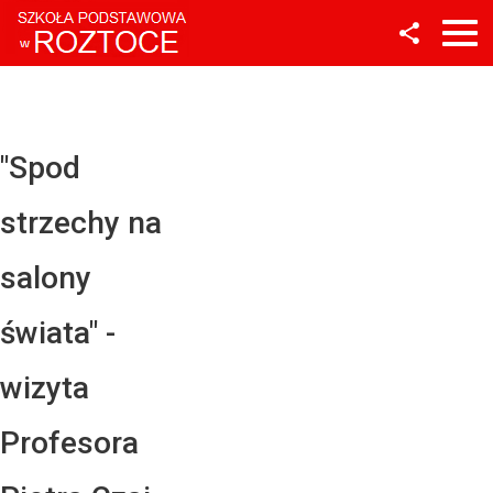
Facebook
Twitter
YouTube
"Spod
Instagram
strzechy na
LinkedIn
salony
świata" -
wizyta
Profesora